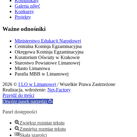
Komunikaty
Galeria zdjęć
Konkursy
Projekty
Ważne odnośniki
Ministerstwo Edukacji Narodowej
Centralna Komisja Egzaminacyjna
Okręgowa Komisja Egzaminacyjna
Kuratorium Oświaty w Krakowie
Starostwo Powiatowe Limanowej
Miasto Limanowa
Parafia MBB w Limanowej
2026 ©
I LO w Limanowej
/ Wszelkie Prawa Zastrzeżone
Realizacja, wdrożenie:
Net-Factory
Przejdź do treści
Otwórz pasek narzędzi
Panel dostępności
Zwiększ rozmiar tekstu
Zmniejsz rozmiar tekstu
Skala szarości