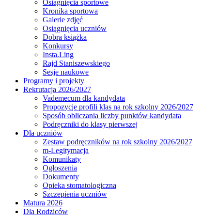
Osiągnięcia sportowe
Kronika sportowa
Galerie zdjęć
Osiągnięcia uczniów
Dobra książka
Konkursy
Insta.Ling
Rajd Staniszewskiego
Sesje naukowe
Programy i projekty
Rekrutacja 2026/2027
Vademecum dla kandydata
Propozycje profili klas na rok szkolny 2026/2027
Sposób obliczania liczby punktów kandydata
Podręczniki do klasy pierwszej
Dla uczniów
Zestaw podręczników na rok szkolny 2026/2027
m-Legitymacja
Komunikaty
Ogłoszenia
Dokumenty
Opieka stomatologiczna
Szczepienia uczniów
Matura 2026
Dla Rodziców