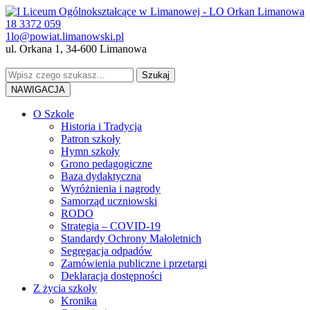
18 3372 059
1lo@powiat.limanowski.pl
ul. Orkana 1, 34-600 Limanowa
NAWIGACJA
O Szkole
Historia i Tradycja
Patron szkoły
Hymn szkoły
Grono pedagogiczne
Baza dydaktyczna
Wyróżnienia i nagrody
Samorząd uczniowski
RODO
Strategia – COVID-19
Standardy Ochrony Małoletnich
Segregacja odpadów
Zamówienia publiczne i przetargi
Deklaracja dostępności
Z życia szkoły
Kronika