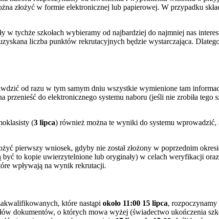
ożna złożyć w formie elektronicznej lub papierowej. W przypadku skł
 w tychże szkołach wybieramy od najbardziej do najmniej nas interesuj
uzyskana liczba punktów rekrutacyjnych będzie wystarczająca. Dlatego
dzić od razu w tym samym dniu wszystkie wymienione tam informacje 
a przenieść do elektronicznego systemu naboru (jeśli nie zrobiła tego 
oklasisty (
3 lipca
) również można te wyniki do systemu wprowadzić, al
ożyć pierwszy wniosek, gdyby nie został złożony w poprzednim okres
ć to kopie uwierzytelnione lub oryginały) w celach weryfikacji oraz 
óre wpływają na wynik rekrutacji.
zakwalifikowanych, które nastąpi
około 11:00 15 lipca
, rozpoczynamy 
nałów dokumentów, o których mowa wyżej (świadectwo ukończenia szk