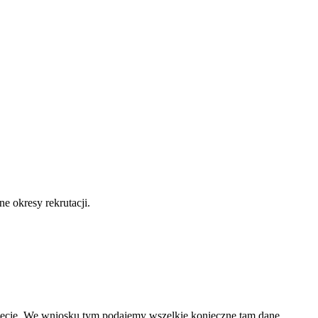
e okresy rekrutacji.
jęcie. We wniosku tym podajemy wszelkie konieczne tam dane,