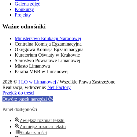
Galeria zdjęć
Konkursy
Projekty
Ważne odnośniki
Ministerstwo Edukacji Narodowej
Centralna Komisja Egzaminacyjna
Okręgowa Komisja Egzaminacyjna
Kuratorium Oświaty w Krakowie
Starostwo Powiatowe Limanowej
Miasto Limanowa
Parafia MBB w Limanowej
2026 ©
I LO w Limanowej
/ Wszelkie Prawa Zastrzeżone
Realizacja, wdrożenie:
Net-Factory
Przejdź do treści
Otwórz pasek narzędzi
Panel dostępności
Zwiększ rozmiar tekstu
Zmniejsz rozmiar tekstu
Skala szarości