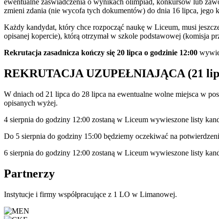
ewentualne zaświadczenia o wynikach olimpiad, konkursów lub zaw
zmieni zdania (nie wycofa tych dokumentów) do dnia 16 lipca, jego 
Każdy kandydat, który chce rozpocząć naukę w Liceum, musi jeszcz
opisanej kopercie), którą otrzymał w szkole podstawowej (komisja prz
Rekrutacja zasadnicza kończy się 20 lipca o godzinie 12:00
wywies
REKRUTACJA UZUPEŁNIAJĄCA (21 lipca 
W dniach od 21 lipca do 28 lipca na ewentualne wolne miejsca w po
opisanych wyżej.
4 sierpnia do godziny 12:00 zostaną w Liceum wywieszone listy k
Do 5 sierpnia do godziny 15:00 będziemy oczekiwać na potwierdzen
6 sierpnia do godziny 12:00 zostaną w Liceum wywieszone listy kan
Partnerzy
Instytucje i firmy współpracujące z 1 LO w Limanowej.