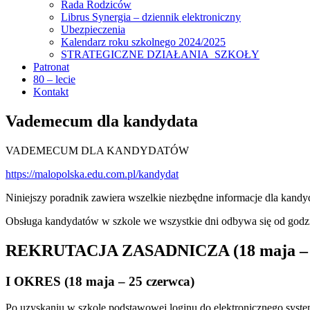
Rada Rodziców
Librus Synergia – dziennik elektroniczny
Ubezpieczenia
Kalendarz roku szkolnego 2024/2025
STRATEGICZNE DZIAŁANIA SZKOŁY
Patronat
80 – lecie
Kontakt
Vademecum dla kandydata
VADEMECUM DLA KANDYDATÓW
https://malopolska.edu.com.pl/kandydat
Niniejszy poradnik zawiera wszelkie niezbędne informacje dla kandyd
Obsługa kandydatów w szkole we wszystkie dni odbywa się od godzi
REKRUTACJA ZASADNICZA (18 maja – 2
I OKRES (18 maja – 25 czerwca)
Po uzyskaniu w szkole podstawowej loginu do elektronicznego syst