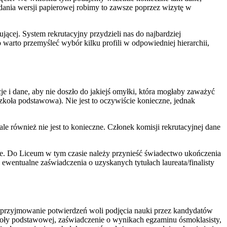
adania wersji papierowej robimy to zawsze poprzez wizytę w
ącej. System rekrutacyjny przydzieli nas do najbardziej
 warto przemyśleć wybór kilku profili w odpowiedniej hierarchii,
i dane, aby nie doszło do jakiejś omyłki, która mogłaby zaważyć
szkoła podstawowa). Nie jest to oczywiście konieczne, jednak
e również nie jest to konieczne. Członek komisji rekrutacyjnej dane
ie. Do Liceum w tym czasie należy przynieść świadectwo ukończenia
ewentualne zaświadczenia o uzyskanych tytułach laureata/finalisty
przyjmowanie potwierdzeń woli podjęcia nauki przez kandydatów
oły podstawowej, zaświadczenie o wynikach egzaminu ósmoklasisty,