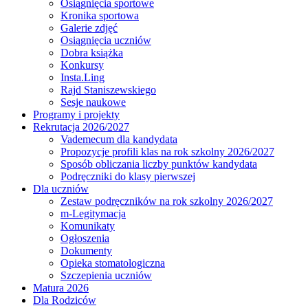
Osiągnięcia sportowe
Kronika sportowa
Galerie zdjęć
Osiągnięcia uczniów
Dobra książka
Konkursy
Insta.Ling
Rajd Staniszewskiego
Sesje naukowe
Programy i projekty
Rekrutacja 2026/2027
Vademecum dla kandydata
Propozycje profili klas na rok szkolny 2026/2027
Sposób obliczania liczby punktów kandydata
Podręczniki do klasy pierwszej
Dla uczniów
Zestaw podręczników na rok szkolny 2026/2027
m-Legitymacja
Komunikaty
Ogłoszenia
Dokumenty
Opieka stomatologiczna
Szczepienia uczniów
Matura 2026
Dla Rodziców