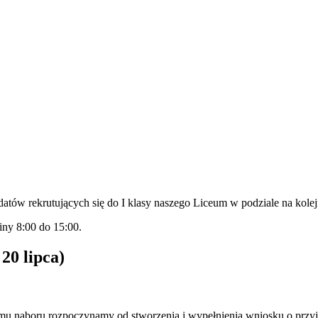
atów rekrutujących się do I klasy naszego Liceum w podziale na kolejn
ny 8:00 do 15:00.
0 lipca)
emu naboru rozpoczynamy od stworzenia i wypełnienia wniosku o przy