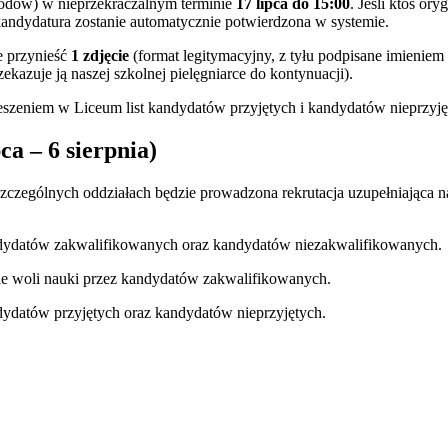
odów) w nieprzekraczalnym terminie
17 lipca do 15:00
. Jeśli ktoś o
kandydatura zostanie automatycznie potwierdzona w systemie.
e przynieść
1 zdjęcie
(format legitymacyjny, z tyłu podpisane imieniem
ekazuje ją naszej szkolnej pielęgniarce do kontynuacji).
zeniem w Liceum list kandydatów przyjętych i kandydatów nieprzyję
– 6 sierpnia)
szczególnych oddziałach będzie prowadzona rekrutacja uzupełniająca 
andydatów zakwalifikowanych oraz kandydatów niezakwalifikowanych.
ie woli nauki przez kandydatów zakwalifikowanych.
dydatów przyjętych oraz kandydatów nieprzyjętych.