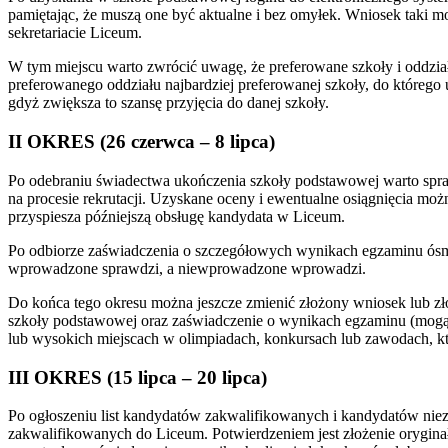
pamiętając, że muszą one być aktualne i bez omyłek. Wniosek taki m
sekretariacie Liceum.
W tym miejscu warto zwrócić uwagę, że preferowane szkoły i oddziały
preferowanego oddziału najbardziej preferowanej szkoły, do którego 
gdyż zwiększa to szansę przyjęcia do danej szkoły.
II OKRES (26 czerwca – 8 lipca)
Po odebraniu świadectwa ukończenia szkoły podstawowej warto spraw
na procesie rekrutacji. Uzyskane oceny i ewentualne osiągnięcia możn
przyspiesza późniejszą obsługę kandydata w Liceum.
Po odbiorze zaświadczenia o szczegółowych wynikach egzaminu ósm
wprowadzone sprawdzi, a niewprowadzone wprowadzi.
Do końca tego okresu można jeszcze zmienić złożony wniosek lub zł
szkoły podstawowej oraz zaświadczenie o wynikach egzaminu (mogą by
lub wysokich miejscach w olimpiadach, konkursach lub zawodach, kt
III OKRES (15 lipca – 20 lipca)
Po ogłoszeniu list kandydatów zakwalifikowanych i kandydatów nie
zakwalifikowanych do Liceum. Potwierdzeniem jest złożenie orygi