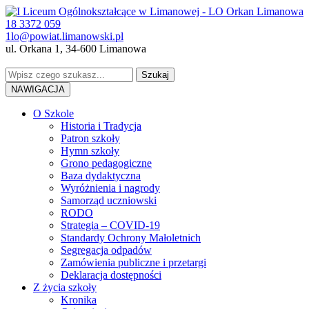
18 3372 059
1lo@powiat.limanowski.pl
ul. Orkana 1, 34-600 Limanowa
NAWIGACJA
O Szkole
Historia i Tradycja
Patron szkoły
Hymn szkoły
Grono pedagogiczne
Baza dydaktyczna
Wyróżnienia i nagrody
Samorząd uczniowski
RODO
Strategia – COVID-19
Standardy Ochrony Małoletnich
Segregacja odpadów
Zamówienia publiczne i przetargi
Deklaracja dostępności
Z życia szkoły
Kronika