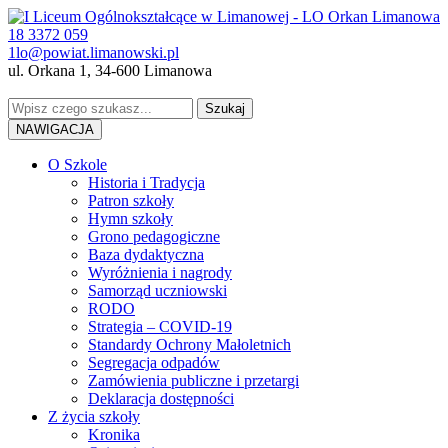
18 3372 059
1lo@powiat.limanowski.pl
ul. Orkana 1, 34-600 Limanowa
NAWIGACJA
O Szkole
Historia i Tradycja
Patron szkoły
Hymn szkoły
Grono pedagogiczne
Baza dydaktyczna
Wyróżnienia i nagrody
Samorząd uczniowski
RODO
Strategia – COVID-19
Standardy Ochrony Małoletnich
Segregacja odpadów
Zamówienia publiczne i przetargi
Deklaracja dostępności
Z życia szkoły
Kronika