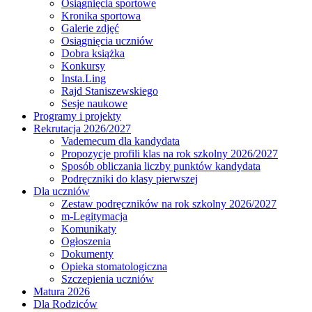
Osiągnięcia sportowe
Kronika sportowa
Galerie zdjęć
Osiągnięcia uczniów
Dobra książka
Konkursy
Insta.Ling
Rajd Staniszewskiego
Sesje naukowe
Programy i projekty
Rekrutacja 2026/2027
Vademecum dla kandydata
Propozycje profili klas na rok szkolny 2026/2027
Sposób obliczania liczby punktów kandydata
Podręczniki do klasy pierwszej
Dla uczniów
Zestaw podręczników na rok szkolny 2026/2027
m-Legitymacja
Komunikaty
Ogłoszenia
Dokumenty
Opieka stomatologiczna
Szczepienia uczniów
Matura 2026
Dla Rodziców