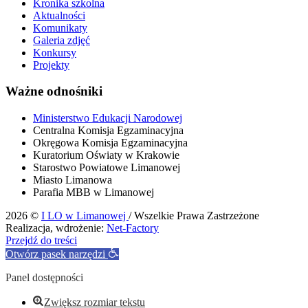
Kronika szkolna
Aktualności
Komunikaty
Galeria zdjęć
Konkursy
Projekty
Ważne odnośniki
Ministerstwo Edukacji Narodowej
Centralna Komisja Egzaminacyjna
Okręgowa Komisja Egzaminacyjna
Kuratorium Oświaty w Krakowie
Starostwo Powiatowe Limanowej
Miasto Limanowa
Parafia MBB w Limanowej
2026 ©
I LO w Limanowej
/ Wszelkie Prawa Zastrzeżone
Realizacja, wdrożenie:
Net-Factory
Przejdź do treści
Otwórz pasek narzędzi
Panel dostępności
Zwiększ rozmiar tekstu