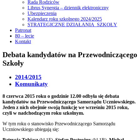
Rada Rodziców
Librus Synergia – dziennik elektroniczny
Ubezpieczenia
Kalendarz roku szkolnego 2024/2025
STRATEGICZNE DZIAŁANIA SZKOŁY
Patronat
80 – lecie
Kontakt
Debata kandydatów na Przewodniczącego
Szkoły
2014/2015
Komunikaty
8 czerwca 2015 roku o godzinie 12.00 odbyła się debata
kandydatów na Przewodniczącego Samorządu Uczniowskiego.
Jeden z nich obejmie swoją funkcję we wrześniu 2015 roku,
czyli w nadchodzącym roku szkolnym.
W tym roku o stanowisko Przewodniczącego Samorządu
Uczniowskiego ubiegają się:
Patrycja Tobiasz
(kl.1F),
Stefan Postrożny
(kl.1B),
Michał