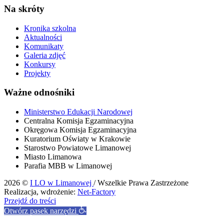
Na skróty
Kronika szkolna
Aktualności
Komunikaty
Galeria zdjęć
Konkursy
Projekty
Ważne odnośniki
Ministerstwo Edukacji Narodowej
Centralna Komisja Egzaminacyjna
Okręgowa Komisja Egzaminacyjna
Kuratorium Oświaty w Krakowie
Starostwo Powiatowe Limanowej
Miasto Limanowa
Parafia MBB w Limanowej
2026 ©
I LO w Limanowej
/ Wszelkie Prawa Zastrzeżone
Realizacja, wdrożenie:
Net-Factory
Przejdź do treści
Otwórz pasek narzędzi