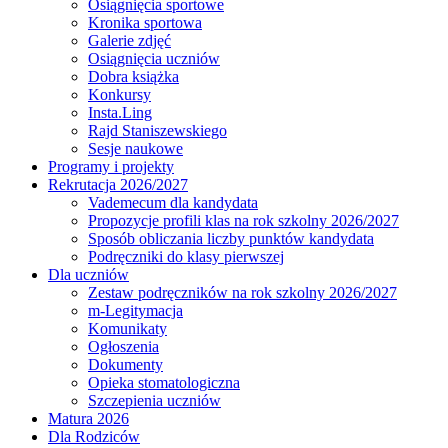
Osiągnięcia sportowe
Kronika sportowa
Galerie zdjęć
Osiągnięcia uczniów
Dobra książka
Konkursy
Insta.Ling
Rajd Staniszewskiego
Sesje naukowe
Programy i projekty
Rekrutacja 2026/2027
Vademecum dla kandydata
Propozycje profili klas na rok szkolny 2026/2027
Sposób obliczania liczby punktów kandydata
Podręczniki do klasy pierwszej
Dla uczniów
Zestaw podręczników na rok szkolny 2026/2027
m-Legitymacja
Komunikaty
Ogłoszenia
Dokumenty
Opieka stomatologiczna
Szczepienia uczniów
Matura 2026
Dla Rodziców