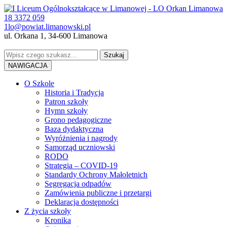
18 3372 059
1lo@powiat.limanowski.pl
ul. Orkana 1, 34-600 Limanowa
NAWIGACJA
O Szkole
Historia i Tradycja
Patron szkoły
Hymn szkoły
Grono pedagogiczne
Baza dydaktyczna
Wyróżnienia i nagrody
Samorząd uczniowski
RODO
Strategia – COVID-19
Standardy Ochrony Małoletnich
Segregacja odpadów
Zamówienia publiczne i przetargi
Deklaracja dostępności
Z życia szkoły
Kronika