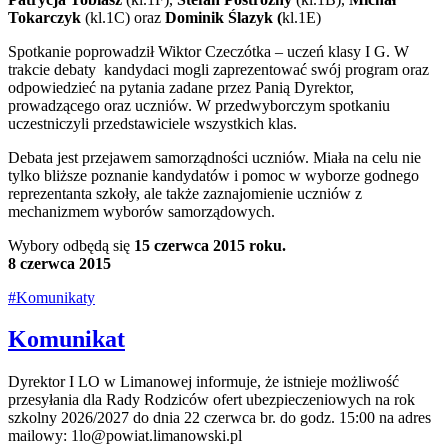
Tokarczyk
(kl.1C) oraz
Dominik Ślazyk (
kl.1E)
Spotkanie poprowadził Wiktor Czeczótka – uczeń klasy I G. W
trakcie debaty kandydaci mogli zaprezentować swój program oraz
odpowiedzieć na pytania zadane przez Panią Dyrektor,
prowadzącego oraz uczniów. W przedwyborczym spotkaniu
uczestniczyli przedstawiciele wszystkich klas.
Debata jest przejawem samorządności uczniów. Miała na celu nie
tylko bliższe poznanie kandydatów i pomoc w wyborze godnego
reprezentanta szkoły, ale także zaznajomienie uczniów z
mechanizmem wyborów samorządowych.
Wybory odbędą się
15 czerwca 2015 roku.
8 czerwca 2015
#Komunikaty
Komunikat
Dyrektor I LO w Limanowej informuje, że istnieje możliwość
przesyłania dla Rady Rodziców ofert ubezpieczeniowych na rok
szkolny 2026/2027 do dnia 22 czerwca br. do godz. 15:00 na adres
mailowy: 1lo@powiat.limanowski.pl