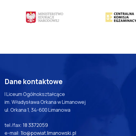
Dane kontaktowe
I Liceum Ogólnokształcące
im. Władysława Orkana w Limanowej
ul. Orkana 1, 34-600 Limanowa
tel./fax:
18 3372059
e-mail:
1lo@powiat.limanowski.pl