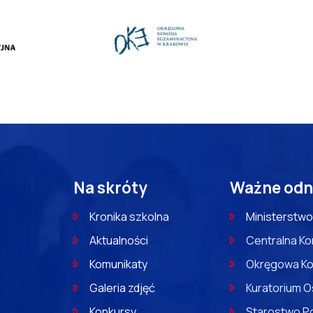
Na skróty
Ważne odn
Kronika szkolna
Ministerstwo
Aktualności
Centralna Ko
Komunikaty
Okręgowa Ko
Galeria zdjęć
Kuratorium O
Konkursy
Starostwo P