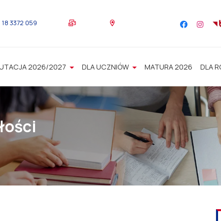
18 3372 059
UTACJA 2026/2027
DLA UCZNIÓW
MATURA 2026
DLA 
łości