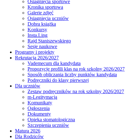
Osiągnięcia sportowe
Kronika sportowa
Galerie zdjęć
Osiągnięcia uczniów
Dobra książka
Konkursy
Insta.Ling
Rajd Staniszewskiego
Sesje naukowe
Programy i projekty
Rekrutacja 2026/2027
Vademecum dla kandydata
Propozycje profili klas na rok szkolny 2026/2027
Sposób obliczania liczby punktów kandydata
Podręczniki do klasy pierwszej
Dla uczniów
Zestaw podręczników na rok szkolny 2026/2027
m-Legitymacja
Komunikaty
Ogłoszenia
Dokumenty
Opieka stomatologiczna
Szczepienia uczniów
Matura 2026
Dla Rodziców