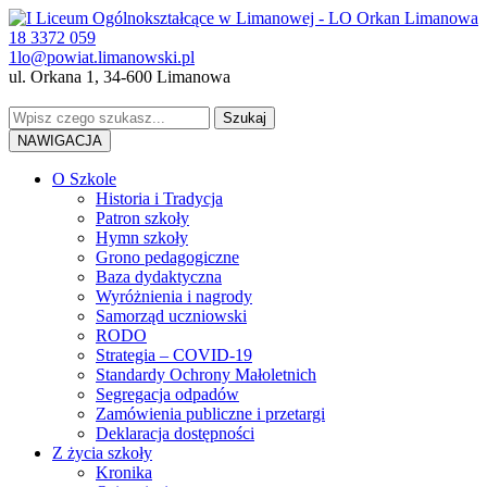
18 3372 059
1lo@powiat.limanowski.pl
ul. Orkana 1, 34-600 Limanowa
NAWIGACJA
O Szkole
Historia i Tradycja
Patron szkoły
Hymn szkoły
Grono pedagogiczne
Baza dydaktyczna
Wyróżnienia i nagrody
Samorząd uczniowski
RODO
Strategia – COVID-19
Standardy Ochrony Małoletnich
Segregacja odpadów
Zamówienia publiczne i przetargi
Deklaracja dostępności
Z życia szkoły
Kronika