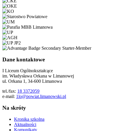
Dane kontaktowe
I Liceum Ogólnokształcące
im. Władysława Orkana w Limanowej
ul. Orkana 1, 34-600 Limanowa
tel./fax:
18 3372059
e-mail:
1lo@powiat.limanowski.pl
Na skróty
Kronika szkolna
Aktualności
Komunikaty