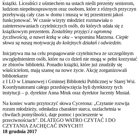
książki. Licealiści z uśmiechem na ustach nieśli prezenty seniorom,
ludziom niepełnosprawnym oraz osobom, które z różnych przyczyn
przebywają cały czas w domu i muszą w tej przestrzeni jakoś
funkcjonować. W czasie wizyty młodzież rozmawiała o
zainteresowaniach czytelniczych osób, do których udała się z
książkowym prezentem
. Zostaliśmy przyjęci z ogromną
życzliwością, a nawet łezką w oku
– wspomina Marzena.
Ciepłe
słowa są naszą motywacją do kolejnych działań i odwiedzin.
Inicjatywa ma na celu propagowanie czytelnictwa ze szczególnym
uwzględnieniem osób, które na co dzień nie mogą w pełni korzystać
ze zbiorów biblioteki. Ponadto książki, które już znudziły się
właścicielom, mają szansę na nowe życie. Akcję zorganizowali
bibliotekarze
z I LO w Limanowej i Gminnej Biblioteki Publicznej w Starej Wsi.
Koordynatorami całego przedsięwzięcia byli dyrektorzy tych
instytucji – p. dyrektor Anna Mruk oraz dyrektor Jacenty Musiał.
Na koniec warto przytoczyć słowa Cycerona: „Czytanie rozwija
rozum młodzieży, odmładza charakter starca, uszlachetnia w
chwilach pomyślności, daje pomoc i pocieszenie w
przeciwnościach”. DLATEGO WATRO CZYTAĆ I DO
CZYTANIA ZACHĘCAĆ INNYCH!!!
18 grudnia 2017