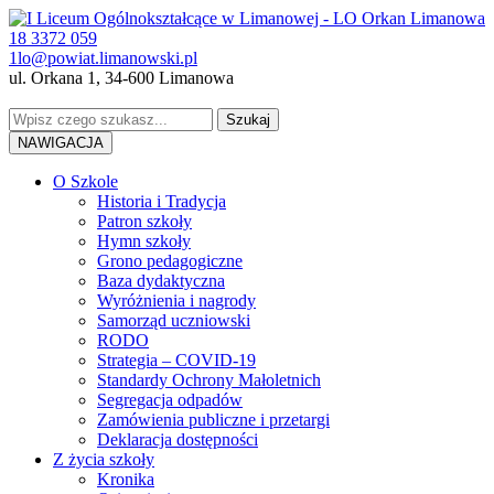
18 3372 059
1lo@powiat.limanowski.pl
ul. Orkana 1, 34-600 Limanowa
NAWIGACJA
O Szkole
Historia i Tradycja
Patron szkoły
Hymn szkoły
Grono pedagogiczne
Baza dydaktyczna
Wyróżnienia i nagrody
Samorząd uczniowski
RODO
Strategia – COVID-19
Standardy Ochrony Małoletnich
Segregacja odpadów
Zamówienia publiczne i przetargi
Deklaracja dostępności
Z życia szkoły
Kronika