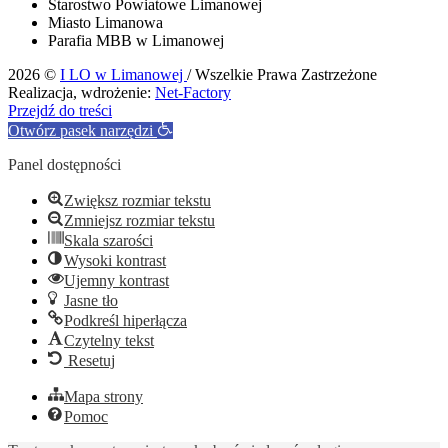
Starostwo Powiatowe Limanowej
Miasto Limanowa
Parafia MBB w Limanowej
2026 ©
I LO w Limanowej
/ Wszelkie Prawa Zastrzeżone
Realizacja, wdrożenie:
Net-Factory
Przejdź do treści
Otwórz pasek narzędzi
Panel dostępności
Zwiększ rozmiar tekstu
Zmniejsz rozmiar tekstu
Skala szarości
Wysoki kontrast
Ujemny kontrast
Jasne tło
Podkreśl hiperłącza
Czytelny tekst
Resetuj
Mapa strony
Pomoc