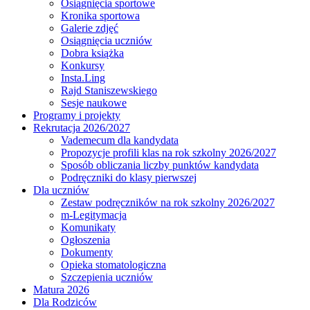
Osiągnięcia sportowe
Kronika sportowa
Galerie zdjęć
Osiągnięcia uczniów
Dobra książka
Konkursy
Insta.Ling
Rajd Staniszewskiego
Sesje naukowe
Programy i projekty
Rekrutacja 2026/2027
Vademecum dla kandydata
Propozycje profili klas na rok szkolny 2026/2027
Sposób obliczania liczby punktów kandydata
Podręczniki do klasy pierwszej
Dla uczniów
Zestaw podręczników na rok szkolny 2026/2027
m-Legitymacja
Komunikaty
Ogłoszenia
Dokumenty
Opieka stomatologiczna
Szczepienia uczniów
Matura 2026
Dla Rodziców