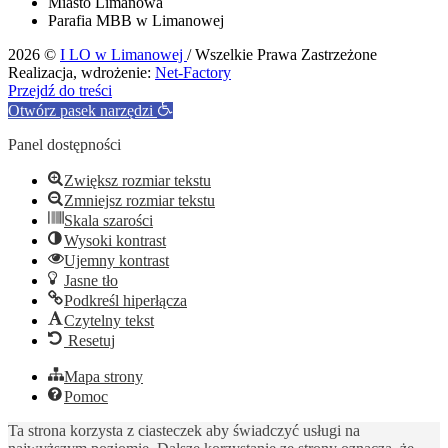
Miasto Limanowa
Parafia MBB w Limanowej
2026 ©
I LO w Limanowej
/ Wszelkie Prawa Zastrzeżone
Realizacja, wdrożenie:
Net-Factory
Przejdź do treści
Otwórz pasek narzędzi
Panel dostępności
Zwiększ rozmiar tekstu
Zmniejsz rozmiar tekstu
Skala szarości
Wysoki kontrast
Ujemny kontrast
Jasne tło
Podkreśl hiperłącza
Czytelny tekst
Resetuj
Mapa strony
Pomoc
Ta strona korzysta z ciasteczek aby świadczyć usługi na