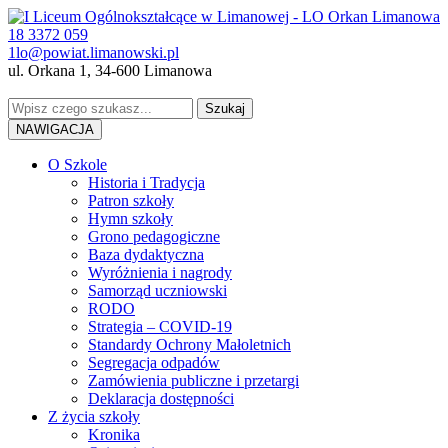
18 3372 059
1lo@powiat.limanowski.pl
ul. Orkana 1, 34-600 Limanowa
NAWIGACJA
O Szkole
Historia i Tradycja
Patron szkoły
Hymn szkoły
Grono pedagogiczne
Baza dydaktyczna
Wyróżnienia i nagrody
Samorząd uczniowski
RODO
Strategia – COVID-19
Standardy Ochrony Małoletnich
Segregacja odpadów
Zamówienia publiczne i przetargi
Deklaracja dostępności
Z życia szkoły
Kronika