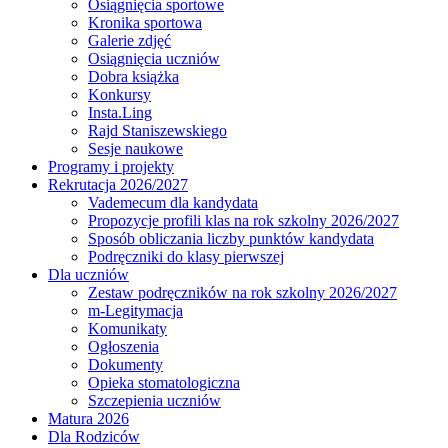
Osiągnięcia sportowe
Kronika sportowa
Galerie zdjęć
Osiągnięcia uczniów
Dobra książka
Konkursy
Insta.Ling
Rajd Staniszewskiego
Sesje naukowe
Programy i projekty
Rekrutacja 2026/2027
Vademecum dla kandydata
Propozycje profili klas na rok szkolny 2026/2027
Sposób obliczania liczby punktów kandydata
Podręczniki do klasy pierwszej
Dla uczniów
Zestaw podręczników na rok szkolny 2026/2027
m-Legitymacja
Komunikaty
Ogłoszenia
Dokumenty
Opieka stomatologiczna
Szczepienia uczniów
Matura 2026
Dla Rodziców