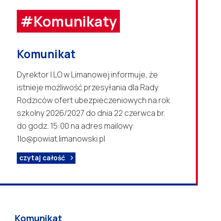
#Komunikaty
Komunikat
Dyrektor I LO w Limanowej informuje, że
istnieje możliwość przesyłania dla Rady
Rodziców ofert ubezpieczeniowych na rok
szkolny 2026/2027 do dnia 22 czerwca br.
do godz. 15:00 na adres mailowy:
1lo@powiat.limanowski.pl
czytaj całość
Komunikat