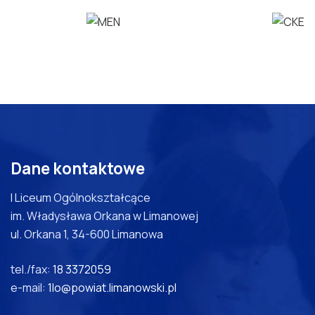
Dane kontaktowe
I Liceum Ogólnokształcące
im. Władysława Orkana w Limanowej
ul. Orkana 1, 34-600 Limanowa
tel./fax:
18 3372059
e-mail:
1lo@powiat.limanowski.pl