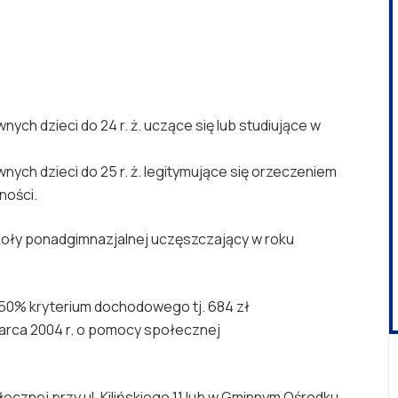
ch dzieci do 24 r. ż. uczące się lub studiujące w
ych dzieci do 25 r. ż. legitymujące się orzeczeniem
ności.
koły ponadgimnazjalnej uczęszczający w roku
150% kryterium dochodowego tj. 684 zł
 marca 2004 r. o pomocy społecznej
ecznej przy ul. Kilińskiego 11 lub w Gminnym Ośrodku