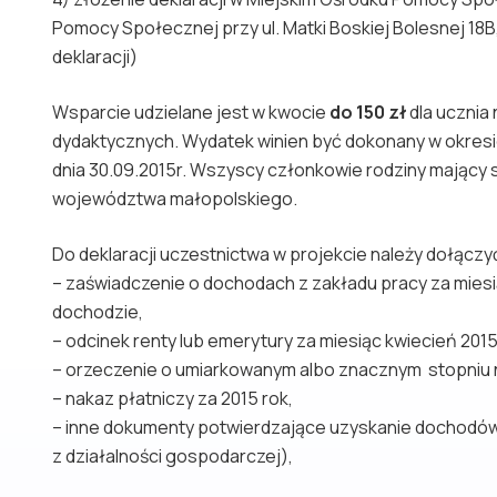
Pomocy Społecznej przy ul. Matki Boskiej Bolesnej 18B
deklaracji)
Wsparcie udzielane jest w kwocie
do 150
zł
dla ucznia
dydaktycznych. Wydatek winien być dokonany w okresie 
dnia 30.09.2015r. Wszyscy członkowie rodziny mający 
województwa małopolskiego.
Do deklaracji uczestnictwa w projekcie należy dołąc
– zaświadczenie o dochodach z zakładu pracy za miesią
dochodzie,
– odcinek renty lub emerytury za miesiąc kwiecień 201
– orzeczenie o umiarkowanym albo znacznym stopniu
– nakaz płatniczy za 2015 rok,
– inne dokumenty potwierdzające uzyskanie dochodów
z działalności gospodarczej),