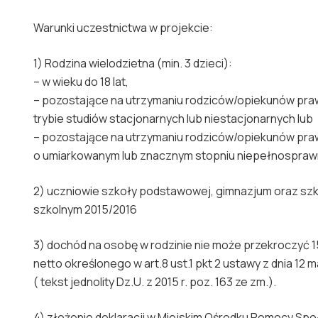
Warunki uczestnictwa w projekcie:
1) Rodzina wielodzietna (min. 3 dzieci):
– w wieku do 18 lat,
– pozostające na utrzymaniu rodziców/opiekunów prawny
trybie studiów stacjonarnych lub niestacjonarnych lub
– pozostające na utrzymaniu rodziców/opiekunów prawn
o umiarkowanym lub znacznym stopniu niepełnospraw
2) uczniowie szkoły podstawowej, gimnazjum oraz sz
szkolnym 2015/2016
3) dochód na osobę w rodzinie nie może przekroczyć 
netto określonego w art.8 ust.1 pkt 2 ustawy z dnia 12
( tekst jednolity Dz.U. z 2015 r. poz. 163 ze zm.).
4) złożenie deklaracji w Miejskim Ośrodku Pomocy Społ