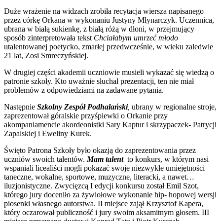
Duże wrażenie na widzach zrobiła recytacja wiersza napisanego
przez córkę Orkana w wykonaniu Justyny Młynarczyk. Uczennica,
ubrana w białą sukienkę, z białą różą w dłoni, w przejmujący
sposób zinterpretowała tekst
Chciałabym umrzeć młodo
utalentowanej poetycko, zmarłej przedwcześnie, w wieku zaledwie
21 lat, Zosi Smreczyńskiej.
W drugiej części akademii uczniowie musieli wykazać się wiedzą o
patronie szkoły. Kto uważnie słuchał prezentacji, ten nie miał
problemów z odpowiedziami na zadawane pytania.
Następnie
Szkolny Zespół Podhalański
,
ubrany w regionalne stroje,
zaprezentował góralskie przyśpiewki o Orkanie przy
akompaniamencie akordeonistki Sary Kaptur i skrzypaczek- Patrycji
Zapalskiej i Eweliny Kurek.
Święto Patrona Szkoły było okazją do zaprezentowania przez
uczniów swoich talentów.
Mam talent
to konkurs, w którym nasi
wspaniali licealiści mogli pokazać swoje niezwykłe umiejętności
taneczne, wokalne, sportowe, muzyczne, literacki, a nawet…
iluzjonistyczne. Zwycięzcą I edycji konkursu został Emil Szot,
którego jury doceniło za żywiołowe wykonanie hip- hopowej wersji
piosenki własnego autorstwa. II miejsce zajął Krzysztof Kapera,
który oczarował publiczność i jury swoim aksamitnym głosem. III