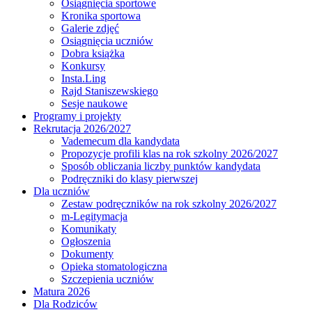
Osiągnięcia sportowe
Kronika sportowa
Galerie zdjęć
Osiągnięcia uczniów
Dobra książka
Konkursy
Insta.Ling
Rajd Staniszewskiego
Sesje naukowe
Programy i projekty
Rekrutacja 2026/2027
Vademecum dla kandydata
Propozycje profili klas na rok szkolny 2026/2027
Sposób obliczania liczby punktów kandydata
Podręczniki do klasy pierwszej
Dla uczniów
Zestaw podręczników na rok szkolny 2026/2027
m-Legitymacja
Komunikaty
Ogłoszenia
Dokumenty
Opieka stomatologiczna
Szczepienia uczniów
Matura 2026
Dla Rodziców