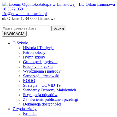
18 3372 059
1lo@powiat.limanowski.pl
ul. Orkana 1, 34-600 Limanowa
NAWIGACJA
O Szkole
Historia i Tradycja
Patron szkoły
Hymn szkoły
Grono pedagogiczne
Baza dydaktyczna
Wyróżnienia i nagrody
Samorząd uczniowski
RODO
Strategia – COVID-19
Standardy Ochrony Małoletnich
Segregacja odpadów
Zamówienia publiczne i przetargi
Deklaracja dostępności
Z życia szkoły
Kronika