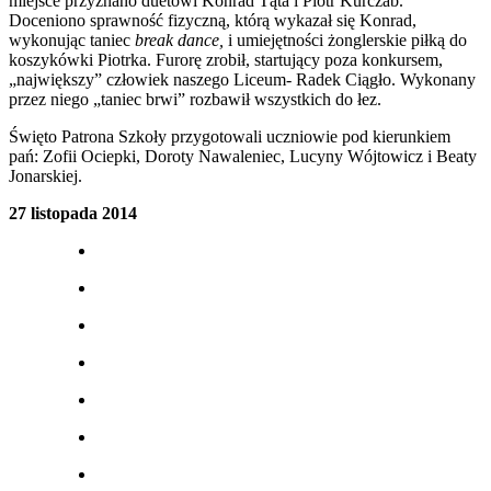
miejsce przyznano duetowi Konrad Tąta i Piotr Kurczab.
Doceniono sprawność fizyczną, którą wykazał się Konrad,
wykonując taniec
break dance,
i umiejętności żonglerskie piłką do
koszykówki Piotrka. Furorę zrobił, startujący poza konkursem,
„największy” człowiek naszego Liceum- Radek Ciągło. Wykonany
przez niego „taniec brwi” rozbawił wszystkich do łez.
Święto Patrona Szkoły przygotowali uczniowie pod kierunkiem
pań: Zofii Ociepki, Doroty Nawaleniec, Lucyny Wójtowicz i Beaty
Jonarskiej.
27 listopada 2014