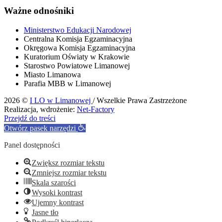
Ważne odnośniki
Ministerstwo Edukacji Narodowej
Centralna Komisja Egzaminacyjna
Okręgowa Komisja Egzaminacyjna
Kuratorium Oświaty w Krakowie
Starostwo Powiatowe Limanowej
Miasto Limanowa
Parafia MBB w Limanowej
2026 ©
I LO w Limanowej
/ Wszelkie Prawa Zastrzeżone
Realizacja, wdrożenie:
Net-Factory
Przejdź do treści
Otwórz pasek narzędzi
Panel dostępności
Zwiększ rozmiar tekstu
Zmniejsz rozmiar tekstu
Skala szarości
Wysoki kontrast
Ujemny kontrast
Jasne tło