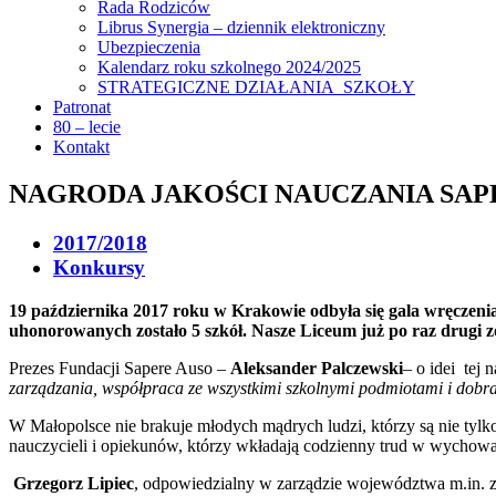
Rada Rodziców
Librus Synergia – dziennik elektroniczny
Ubezpieczenia
Kalendarz roku szkolnego 2024/2025
STRATEGICZNE DZIAŁANIA SZKOŁY
Patronat
80 – lecie
Kontakt
NAGRODA JAKOŚCI NAUCZANIA SAP
2017/2018
Konkursy
19 października 2017 roku w Krakowie odbyła się gala wręczen
uhonorowanych zostało 5 szkół. Nasze Liceum już po raz drugi zo
Prezes Fundacji Sapere Auso –
Aleksander Palczewski
– o idei tej
zarządzania, współpraca ze wszystkimi szkolnymi podmiotami i dobr
W Małopolsce nie brakuje młodych mądrych ludzi, którzy są nie tylko 
nauczycieli i opiekunów, którzy wkładają codzienny trud w wychow
Grzegorz Lipiec
, odpowiedzialny w zarządzie województwa m.in. za