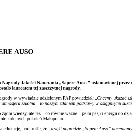
ERE AUSO
ia Nagrody Jakości Nauczania „Sapere Auso ” ustanowionej prze
stało laureatem tej zaszczytnej nagrody.
 nagrody w wywiadzie udzielonym PAP powiedział: „
Chcemy ukazać szko
a atmosfera szkolna – to naszym zdaniem podstawy w osiągnięciu sukc
żądni wiedzy, ale też – co równie ważne – pełni pasji i energii do dzia
anie kolejnych pokoleń Małopolan.
 edukację, podkreślił, że
„dzięki nagrodzie „Sapere Auso” doceniamy t