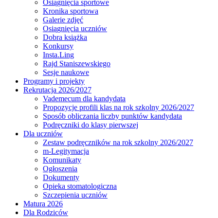
Osiągnięcia sportowe
Kronika sportowa
Galerie zdjęć
Osiągnięcia uczniów
Dobra książka
Konkursy
Insta.Ling
Rajd Staniszewskiego
Sesje naukowe
Programy i projekty
Rekrutacja 2026/2027
Vademecum dla kandydata
Propozycje profili klas na rok szkolny 2026/2027
Sposób obliczania liczby punktów kandydata
Podręczniki do klasy pierwszej
Dla uczniów
Zestaw podręczników na rok szkolny 2026/2027
m-Legitymacja
Komunikaty
Ogłoszenia
Dokumenty
Opieka stomatologiczna
Szczepienia uczniów
Matura 2026
Dla Rodziców