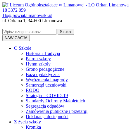
18 3372 059
1lo@powiat.limanowski.pl
ul. Orkana 1, 34-600 Limanowa
NAWIGACJA
O Szkole
Historia i Tradycja
Patron szkoły
Hymn szkoły
Grono pedagogiczne
Baza dydaktyczna
Wyróżnienia i nagrody
Samorząd uczniowski
RODO
Strategia – COVID-19
Standardy Ochrony Małoletnich
Segregacja odpadów
Zamówienia publiczne i przetargi
Deklaracja dostępności
Z życia szkoły
Kronika