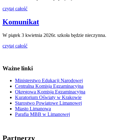
czytaj całość
Komunikat
W piątek 3 kwietnia 2026r. szkoła będzie nieczynna.
czytaj całość
Ważne linki
Ministerstwo Edukacji Narodowej
Centralna Komisja Egzaminacyjna
Okręgowa Komisja Egzaminacyjna
Kuratorium Oświaty w Krakowie
Starostwo Powiatowe Limanowej
Miasto Limanowa
Parafia MBB w Limanowej
Partnerzy