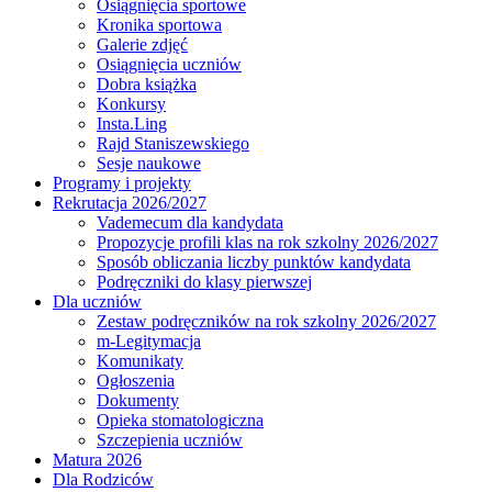
Osiągnięcia sportowe
Kronika sportowa
Galerie zdjęć
Osiągnięcia uczniów
Dobra książka
Konkursy
Insta.Ling
Rajd Staniszewskiego
Sesje naukowe
Programy i projekty
Rekrutacja 2026/2027
Vademecum dla kandydata
Propozycje profili klas na rok szkolny 2026/2027
Sposób obliczania liczby punktów kandydata
Podręczniki do klasy pierwszej
Dla uczniów
Zestaw podręczników na rok szkolny 2026/2027
m-Legitymacja
Komunikaty
Ogłoszenia
Dokumenty
Opieka stomatologiczna
Szczepienia uczniów
Matura 2026
Dla Rodziców