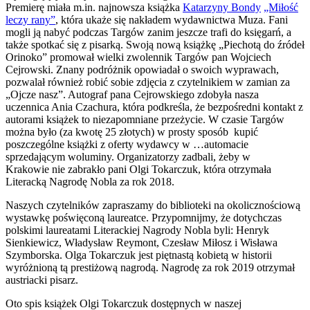
Premierę miała m.in. najnowsza książka
Katarzyny Bondy
„Miłość
leczy rany”
, która ukaże się nakładem wydawnictwa Muza. Fani
mogli ją nabyć podczas Targów zanim jeszcze trafi do księgarń, a
także spotkać się z pisarką. Swoją nową książkę „Piechotą do źródeł
Orinoko” promował wielki zwolennik Targów pan Wojciech
Cejrowski. Znany podróżnik opowiadał o swoich wyprawach,
pozwalał również robić sobie zdjęcia z czytelnikiem w zamian za
„Ojcze nasz”. Autograf pana Cejrowskiego zdobyła nasza
uczennica Ania Czachura, która podkreśla, że bezpośredni kontakt z
autorami książek to niezapomniane przeżycie. W czasie Targów
można było (za kwotę 25 złotych) w prosty sposób kupić
poszczególne książki z oferty wydawcy w …automacie
sprzedającym woluminy. Organizatorzy zadbali, żeby w
Krakowie nie zabrakło pani Olgi Tokarczuk, która otrzymała
Literacką Nagrodę Nobla za rok 2018.
Naszych czytelników zapraszamy do biblioteki na okolicznościową
wystawkę poświęconą laureatce. Przypomnijmy, że dotychczas
polskimi laureatami Literackiej Nagrody Nobla byli: Henryk
Sienkiewicz, Władysław Reymont, Czesław Miłosz i Wisława
Szymborska. Olga Tokarczuk jest piętnastą kobietą w historii
wyróżnioną tą prestiżową nagrodą. Nagrodę za rok 2019 otrzymał
austriacki pisarz.
Oto spis książek Olgi Tokarczuk dostępnych w naszej