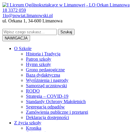
18 3372 059
1lo@powiat.limanowski.pl
ul. Orkana 1, 34-600 Limanowa
NAWIGACJA
O Szkole
Historia i Tradycja
Patron szkoły
Hymn szkoły
Grono pedagogiczne
Baza dydaktyczna
Wyróżnienia i nagrody
Samorząd uczniowski
RODO
Strategia – COVID-19
Standardy Ochrony Małoletnich
Segregacja odpadów
Zamówienia publiczne i przetargi
Deklaracja dostępności
Z życia szkoły
Kronika