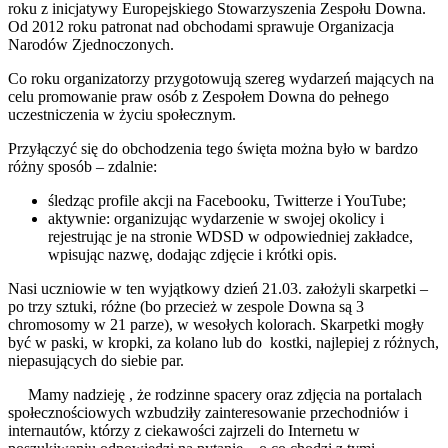
roku z inicjatywy Europejskiego Stowarzyszenia Zespołu Downa.
Od 2012 roku patronat nad obchodami sprawuje Organizacja
Narodów Zjednoczonych.
Co roku organizatorzy przygotowują szereg wydarzeń mających na
celu promowanie praw osób z Zespołem Downa do pełnego
uczestniczenia w życiu społecznym.
Przyłączyć się do obchodzenia tego święta można było w bardzo
różny sposób – zdalnie:
śledząc profile akcji na Facebooku, Twitterze i YouTube;
aktywnie: organizując wydarzenie w swojej okolicy i
rejestrując je na stronie WDSD w odpowiedniej zakładce,
wpisując nazwę, dodając zdjęcie i krótki opis.
Nasi uczniowie w ten wyjątkowy dzień 21.03. założyli skarpetki –
po trzy sztuki, różne (bo przecież w zespole Downa są 3
chromosomy w 21 parze), w wesołych kolorach. Skarpetki mogły
być w paski, w kropki, za kolano lub do kostki, najlepiej z różnych,
niepasujących do siebie par.
Mamy nadzieję , że rodzinne spacery oraz zdjęcia na portalach
społecznościowych wzbudziły zainteresowanie przechodniów i
internautów, którzy z ciekawości zajrzeli do Internetu w