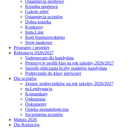
Osiągnięcia sportowe
Kronika sportowa
Galerie zdjęć
Osiągnięcia uczniów
Dobra książka
Konkursy
Insta.Ling
Rajd Staniszewskiego
Sesje naukowe
Programy i projekty
Rekrutacja 2026/2027
Vademecum dla kandydata
Propozycje profili klas na rok szkolny 2026/2027
Sposób obliczania liczby punktów kandydata
Podręczniki do klasy pierwszej
Dla uczniów
Zestaw podręczników na rok szkolny 2026/2027
m-Legitymacja
Komunikaty
Ogłoszenia
Dokumenty
Opieka stomatologiczna
Szczepienia uczniów
Matura 2026
Dla Rodziców