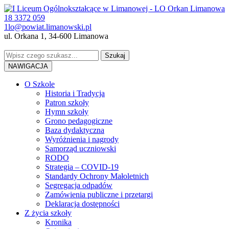
18 3372 059
1lo@powiat.limanowski.pl
ul. Orkana 1, 34-600 Limanowa
NAWIGACJA
O Szkole
Historia i Tradycja
Patron szkoły
Hymn szkoły
Grono pedagogiczne
Baza dydaktyczna
Wyróżnienia i nagrody
Samorząd uczniowski
RODO
Strategia – COVID-19
Standardy Ochrony Małoletnich
Segregacja odpadów
Zamówienia publiczne i przetargi
Deklaracja dostępności
Z życia szkoły
Kronika