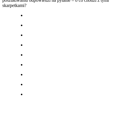
poszukiwaniu odpowiedzi na pytanie – o co chodzi z tymi
skarpetkami?