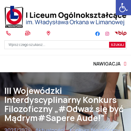
Otwórz 
NAWIGACJA
III Wojewódzki
Interdyscyplinarny Konkurs
Filozoficzny „#Odważ się być
Mądrym#Sapere Aude!”
2023/2024
Aktualności
Konkurs filozoficzny