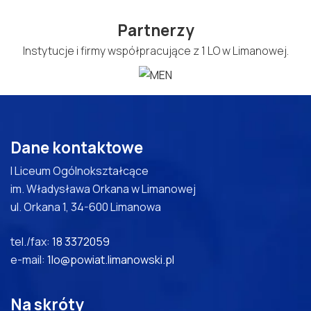
Partnerzy
Instytucje i firmy współpracujące z 1 LO w Limanowej.
Dane kontaktowe
I Liceum Ogólnokształcące
im. Władysława Orkana w Limanowej
ul. Orkana 1, 34-600 Limanowa
tel./fax:
18 3372059
e-mail:
1lo@powiat.limanowski.pl
Na skróty