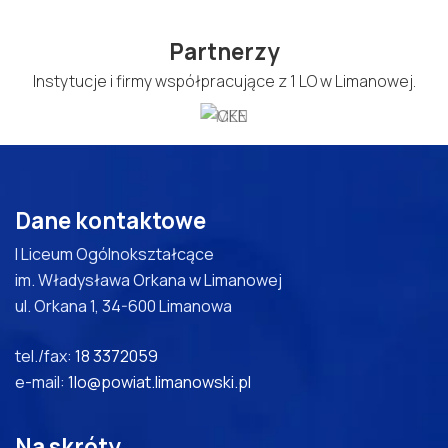
Partnerzy
Instytucje i firmy współpracujące z 1 LO w Limanowej.
Dane kontaktowe
I Liceum Ogólnokształcące
im. Władysława Orkana w Limanowej
ul. Orkana 1, 34-600 Limanowa
tel./fax:
18 3372059
e-mail:
1lo@powiat.limanowski.pl
Na skróty