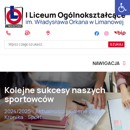
Otwórz 
NAWIGACJA
Kolejne sukcesy naszych
sportowców
2024/2025
Aktualności
Galerie zdjęć
Kronika
Sport