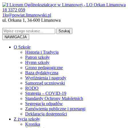
18 3372 059
1lo@powiat.limanowski.pl
ul. Orkana 1, 34-600 Limanowa
NAWIGACJA
O Szkole
Historia i Tradycja
Patron szkoły
Hymn szkoły
Grono pedagogiczne
Baza dydaktyczna
Wyróżnienia i nagrody
Samorząd uczniowski
RODO
Strategia – COVID-19
Standardy Ochrony Małoletnich
Segregacja odpadów
Zamówienia publiczne i przetargi
Deklaracja dostępności
Z życia szkoły
Kronika