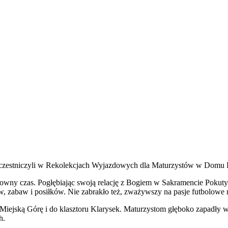
 uczestniczyli w Rekolekcjach Wyjazdowych dla Maturzystów w Domu
udowny czas. Pogłębiając swoją relację z Bogiem w Sakramencie Pokut
w, zabaw i posiłków. Nie zabrakło też, zważywszy na pasje futbolowe 
 Miejską Górę i do klasztoru Klarysek. Maturzystom głęboko zapadły 
ch.