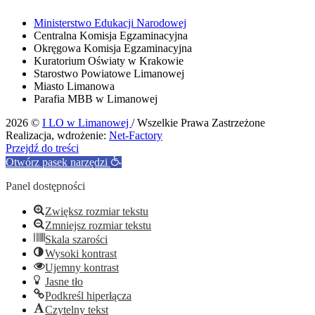
Ministerstwo Edukacji Narodowej
Centralna Komisja Egzaminacyjna
Okręgowa Komisja Egzaminacyjna
Kuratorium Oświaty w Krakowie
Starostwo Powiatowe Limanowej
Miasto Limanowa
Parafia MBB w Limanowej
2026 ©
I LO w Limanowej
/ Wszelkie Prawa Zastrzeżone
Realizacja, wdrożenie:
Net-Factory
Przejdź do treści
Otwórz pasek narzędzi
Panel dostępności
Zwiększ rozmiar tekstu
Zmniejsz rozmiar tekstu
Skala szarości
Wysoki kontrast
Ujemny kontrast
Jasne tło
Podkreśl hiperłącza
Czytelny tekst