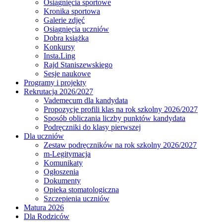
Osiągnięcia sportowe
Kronika sportowa
Galerie zdjęć
Osiągnięcia uczniów
Dobra książka
Konkursy
Insta.Ling
Rajd Staniszewskiego
Sesje naukowe
Programy i projekty
Rekrutacja 2026/2027
Vademecum dla kandydata
Propozycje profili klas na rok szkolny 2026/2027
Sposób obliczania liczby punktów kandydata
Podręczniki do klasy pierwszej
Dla uczniów
Zestaw podręczników na rok szkolny 2026/2027
m-Legitymacja
Komunikaty
Ogłoszenia
Dokumenty
Opieka stomatologiczna
Szczepienia uczniów
Matura 2026
Dla Rodziców