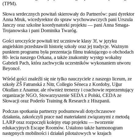
(TPM).
Słowa serdecznych powitań skierowały do Partnerów: pani dyrektor
Anna Mruk, wicedyrektor do spraw wychowawczych pani Urszula
Janczy oraz szkolne koordynatorki projektu — pani Anna Smaga-
Trojanowska i pani Dominika Twaróg.
Gości uroczyście powitali też uczniowie klasy 3f, w języku
angielskim przedstawili historię szkoły oraz jej tradycje. Ważnym
punktem programu była prezentacja filmu traktującego o obchodach
80- lecia naszego Orkana, a także znakomity występ wokalny
Gabrieli Pach, która zachwyciła uczestników wykonaniem utworu
Beyoncé.
Wśród gości znaleźli się nie tylko nauczyciele z naszego liceum, ze
szkoły ZŠ Fatranská z Nitr, Collegio Séneca z Kordoby, Uğur
Okulları z Anamur, ale również trenerzy i coachowie reprezentujący
organizacje NGO, Stowarzyszenie SEDA z Polski, CEDA ze
Słowacji oraz Poderío Training & Research z Hiszpanii.
Podczas spotkania partnerzy podsumowali dotychczasowe
działania, zakończyli prace nad materiałami związanymi z metodą
LARP oraz rozpoczęli kolejny etap projektu — tworzenie
edukacyjnych Escape Roomów. Ustalono także harmonogram
następnych mobilności i działań pilotażowych w krajach