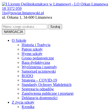
18 3372 059
1lo@powiat.limanowski.pl
ul. Orkana 1, 34-600 Limanowa
NAWIGACJA
O Szkole
Historia i Tradycja
Patron szkoły
Hymn szkoły
Grono pedagogiczne
Baza dydaktyczna
Wyróżnienia i nagrody
Samorząd uczniowski
RODO
Strategia – COVID-19
Standardy Ochrony Małoletnich
Segregacja odpadów
Zamówienia publiczne i przetargi
Deklaracja dostępności
Z życia szkoły
Kronika