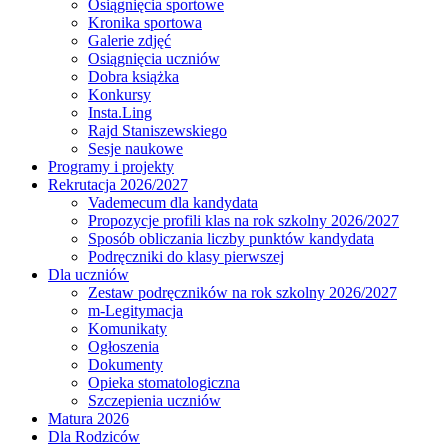
Osiągnięcia sportowe
Kronika sportowa
Galerie zdjęć
Osiągnięcia uczniów
Dobra książka
Konkursy
Insta.Ling
Rajd Staniszewskiego
Sesje naukowe
Programy i projekty
Rekrutacja 2026/2027
Vademecum dla kandydata
Propozycje profili klas na rok szkolny 2026/2027
Sposób obliczania liczby punktów kandydata
Podręczniki do klasy pierwszej
Dla uczniów
Zestaw podręczników na rok szkolny 2026/2027
m-Legitymacja
Komunikaty
Ogłoszenia
Dokumenty
Opieka stomatologiczna
Szczepienia uczniów
Matura 2026
Dla Rodziców