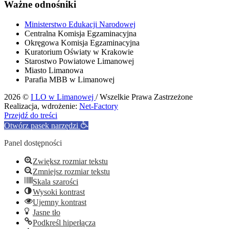
Ważne odnośniki
Ministerstwo Edukacji Narodowej
Centralna Komisja Egzaminacyjna
Okręgowa Komisja Egzaminacyjna
Kuratorium Oświaty w Krakowie
Starostwo Powiatowe Limanowej
Miasto Limanowa
Parafia MBB w Limanowej
2026 ©
I LO w Limanowej
/ Wszelkie Prawa Zastrzeżone
Realizacja, wdrożenie:
Net-Factory
Przejdź do treści
Otwórz pasek narzędzi
Panel dostępności
Zwiększ rozmiar tekstu
Zmniejsz rozmiar tekstu
Skala szarości
Wysoki kontrast
Ujemny kontrast
Jasne tło
Podkreśl hiperłącza