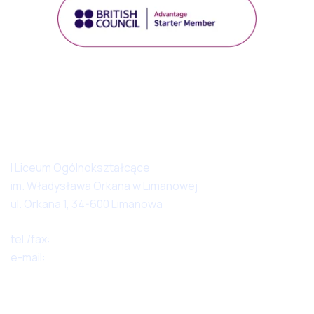
Dane kontaktowe
I Liceum Ogólnokształcące
im. Władysława Orkana w Limanowej
ul. Orkana 1, 34-600 Limanowa
tel./fax:
18 3372059
e-mail:
1lo@powiat.limanowski.pl
Na skróty