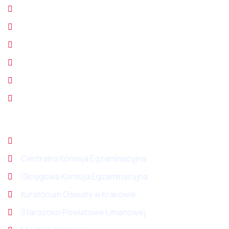
Kronika szkolna
Aktualności
Komunikaty
Galeria zdjęć
Konkursy
Projekty
Ważne odnośniki
Ministerstwo Edukacji Narodowej
Centralna Komisja Egzaminacyjna
Okręgowa Komisja Egzaminacyjna
Kuratorium Oświaty w Krakowie
Starostwo Powiatowe Limanowej