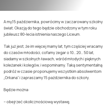
A my,15 października, powrócimy w zaczarowany szkolny
świat. Okazją do tego będzie obchodzony w tym roku
jubileusz 80-lecia istnienia naszego Liceum.
Tak już jest, że im więcej mamy lat, tym częściej wracamy
do czasów młodości, cofamy zegar o 10… 20… 50 lat,
siadamy w szkolnych ławach, wśród młodych i pięknych
koleżanek i kolegów, i wspominamy. Taką sentymentalną
podróż w czasie proponujemy wszystkim absolwentom
„Orkana” i zapraszamy 15 października do szkoły.
Będzie można:
– obejrzeć okolicznościową wystawę,