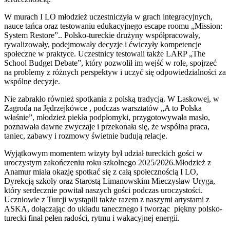
W murach I LO młodzież uczestniczyła w grach integracyjnych,
nauce tańca oraz testowaniu edukacyjnego escape roomu „Mission:
System Restore”.. Polsko-tureckie drużyny współpracowały,
rywalizowały, podejmowały decyzje i ćwiczyły kompetencje
społeczne w praktyce. Uczestnicy testowali także LARP „The
School Budget Debate”, który pozwolił im wejść w role, spojrzeć
na problemy z różnych perspektyw i uczyć się odpowiedzialności za
wspólne decyzje.
Nie zabrakło również spotkania z polską tradycją. W Laskowej, w
Zagroda na Jędrzejkówce , podczas warsztatów „A to Polska
właśnie”, młodzież piekła podpłomyki, przygotowywała masło,
poznawała dawne zwyczaje i przekonała się, że wspólna praca,
taniec, zabawy i rozmowy świetnie budują relacje.
Wyjątkowym momentem wizyty był udział tureckich gości w
uroczystym zakończeniu roku szkolnego 2025/2026.Młodzież z
Anamur miała okazję spotkać się z całą społecznością I LO,
Dyrekcją szkoły oraz Starostą Limanowskim Mieczysław Uryga,
który serdecznie powitał naszych gości podczas uroczystości.
Uczniowie z Turcji wystąpili także razem z naszymi artystami z
ASKA, dołączając do układu tanecznego i tworząc piękny polsko-
turecki finał pełen radości, rytmu i wakacyjnej energii.