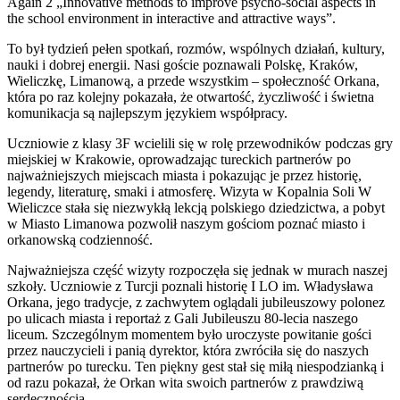
Again 2 „Innovative methods to improve psycho-social aspects in
the school environment in interactive and attractive ways”.
To był tydzień pełen spotkań, rozmów, wspólnych działań, kultury,
nauki i dobrej energii. Nasi goście poznawali Polskę, Kraków,
Wieliczkę, Limanową, a przede wszystkim – społeczność Orkana,
która po raz kolejny pokazała, że otwartość, życzliwość i świetna
komunikacja są najlepszym językiem współpracy.
Uczniowie z klasy 3F wcielili się w rolę przewodników podczas gry
miejskiej w Krakowie, oprowadzając tureckich partnerów po
najważniejszych miejscach miasta i pokazując je przez historię,
legendy, literaturę, smaki i atmosferę. Wizyta w Kopalnia Soli W
Wieliczce stała się niezwykłą lekcją polskiego dziedzictwa, a pobyt
w Miasto Limanowa pozwolił naszym gościom poznać miasto i
orkanowską codzienność.
Najważniejsza część wizyty rozpoczęła się jednak w murach naszej
szkoły. Uczniowie z Turcji poznali historię I LO im. Władysława
Orkana, jego tradycje, z zachwytem oglądali jubileuszowy polonez
po ulicach miasta i reportaż z Gali Jubileuszu 80-lecia naszego
liceum. Szczególnym momentem było uroczyste powitanie gości
przez nauczycieli i panią dyrektor, która zwróciła się do naszych
partnerów po turecku. Ten piękny gest stał się miłą niespodzianką i
od razu pokazał, że Orkan wita swoich partnerów z prawdziwą
serdecznością.