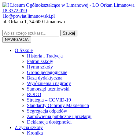
18 3372 059
1lo@powiat.limanowski.pl
ul. Orkana 1, 34-600 Limanowa
NAWIGACJA
O Szkole
Historia i Tradycja
Patron szkoły
Hymn szkoły
Grono pedagogiczne
Baza dydaktyczna
Wyróżnienia i nagrody
Samorząd uczniowski
RODO
Strategia – COVID-19
Standardy Ochrony Małoletnich
Segregacja odpadów
Zamówienia publiczne i przetargi
Deklaracja dostępności
Z życia szkoły
Kronika