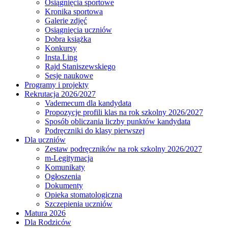
Osiągnięcia sportowe
Kronika sportowa
Galerie zdjęć
Osiągnięcia uczniów
Dobra książka
Konkursy
Insta.Ling
Rajd Staniszewskiego
Sesje naukowe
Programy i projekty
Rekrutacja 2026/2027
Vademecum dla kandydata
Propozycje profili klas na rok szkolny 2026/2027
Sposób obliczania liczby punktów kandydata
Podręczniki do klasy pierwszej
Dla uczniów
Zestaw podręczników na rok szkolny 2026/2027
m-Legitymacja
Komunikaty
Ogłoszenia
Dokumenty
Opieka stomatologiczna
Szczepienia uczniów
Matura 2026
Dla Rodziców