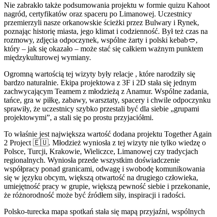
Nie zabrakło także podsumowania projektu w formie quizu Kahoot
nagród, certyfikatów oraz spaceru po Limanowej. Uczestnicy
przemierzyli nasze orkanowskie ścieżki przez Bulwary i Rynek,
poznając historię miasta, jego klimat i codzienność. Był też czas na
rozmowy, zdjęcia odpoczynek, wspólne żarty i polski kebab🥙,
który – jak się okazało – może stać się całkiem ważnym punktem
międzykulturowej wymiany.
Ogromną wartością tej wizyty były relacje , które narodziły się
bardzo naturalnie. Ekipa projektowa z 3F i 2D stała się jednym
zachwycającym Teamem z młodzieżą z Anamur. Wspólne zadania,
tańce, gra w piłkę, zabawy, warsztaty, spacery i chwile odpoczynku
sprawiły, że uczestnicy szybko przestali być dla siebie „grupami
projektowymi”, a stali się po prostu przyjaciółmi.
To właśnie jest największa wartość dodana projektu Together Again
2 Project 🇪🇺. Młodzież wyniosła z tej wizyty nie tylko wiedzę o
Polsce, Turcji, Krakowie, Wieliczce, Limanowej czy tradycjach
regionalnych. Wyniosła przede wszystkim doświadczenie
współpracy ponad granicami, odwagę i swobodę komunikowania
się w języku obcym, większą otwartość na drugiego człowieka,
umiejętność pracy w grupie, większą pewność siebie i przekonanie,
że różnorodność może być źródłem siły, inspiracji i radości.
Polsko-turecka mapa spotkań stała się mapą przyjaźni, wspólnych