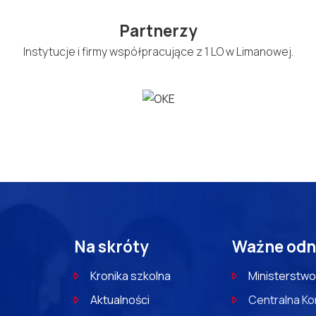
Partnerzy
Instytucje i firmy współpracujące z 1 LO w Limanowej.
Na skróty
Ważne odn
Kronika szkolna
Ministerstwo
Aktualności
Centralna Ko