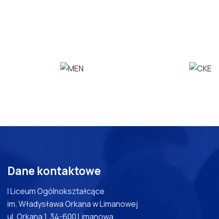
Dane kontaktowe
I Liceum Ogólnokształcące
im. Władysława Orkana w Limanowej
ul. Orkana 1, 34-600 Limanowa