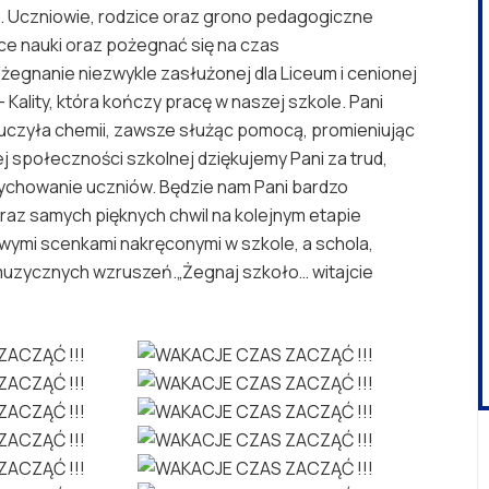
. Uczniowie, rodzice oraz grono pedagogiczne
ce nauki oraz pożegnać się na czas
gnanie niezwykle zasłużonej dla Liceum i cenionej
 Kality, która kończy pracę w naszej szkole. Pani
 uczyła chemii, zawsze służąc pomocą, promieniując
 społeczności szkolnej dziękujemy Pani za trud,
 wychowanie uczniów. Będzie nam Pani bardzo
az samych pięknych chwil na kolejnym etapie
liwymi scenkami nakręconymi w szkole, a schola,
muzycznych wzruszeń.„Żegnaj szkoło… witajcie