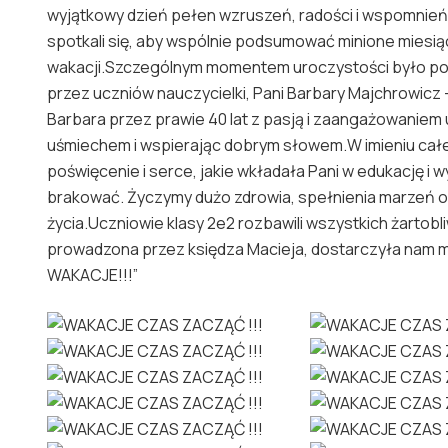
wyjątkowy dzień pełen wzruszeń, radości i wspomnień
spotkali się, aby wspólnie podsumować minione miesią
wakacji.Szczególnym momentem uroczystości było poże
przez uczniów nauczycielki, Pani Barbary Majchrowicz –
Barbara przez prawie 40 lat z pasją i zaangażowaniem
uśmiechem i wspierając dobrym słowem.W imieniu całej
poświęcenie i serce, jakie wkładała Pani w edukację i
brakować. Życzymy dużo zdrowia, spełnienia marzeń or
życia.Uczniowie klasy 2e2 rozbawili wszystkich żartob
prowadzona przez księdza Macieja, dostarczyła nam 
WAKACJE!!!”