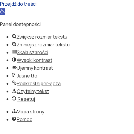
Przejdź do treści
Otwórz
pasek
Panel dostępności
narzędzi
Zwiększ rozmiar tekstu
Zmniejsz rozmiar tekstu
Skala szarości
Wysoki kontrast
Ujemny kontrast
Jasne tło
Podkreśl hiperłącza
Czytelny tekst
Resetuj
Mapa strony
Pomoc