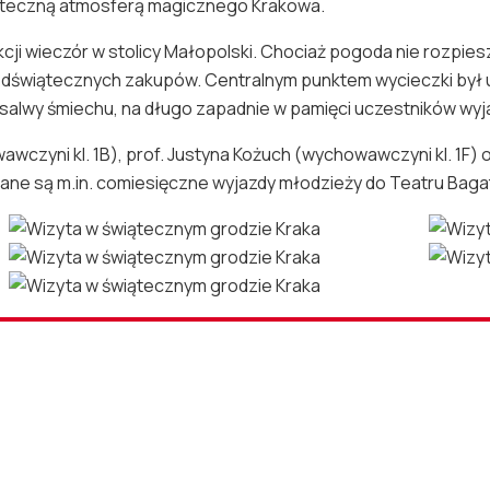
wiąteczną atmosferą magicznego Krakowa.
trakcji wieczór w stolicy Małopolski. Chociaż pogoda nie roz
dświątecznych zakupów. Centralnym punktem wycieczki był ud
 salwy śmiechu, na długo zapadnie w pamięci uczestników wyj
awczyni kl. 1B), prof. Justyna Kożuch (wychowawczyni kl. 1F)
ane są m.in. comiesięczne wyjazdy młodzieży do Teatru Baga