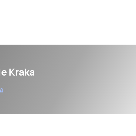
e Kraka
ka