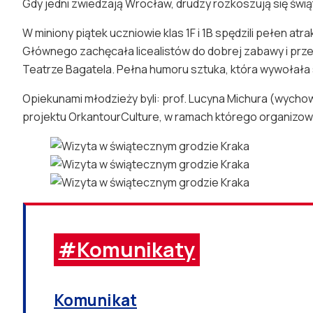
Gdy jedni zwiedzają Wrocław, drudzy rozkoszują się ś
W miniony piątek uczniowie klas 1F i 1B spędzili pełen a
Głównego zachęcała licealistów do dobrej zabawy i prze
Teatrze Bagatela. Pełna humoru sztuka, która wywołała
Opiekunami młodzieży byli: prof. Lucyna Michura (wychow
projektu OrkantourCulture, w ramach którego organizow
#Komunikaty
Komunikat