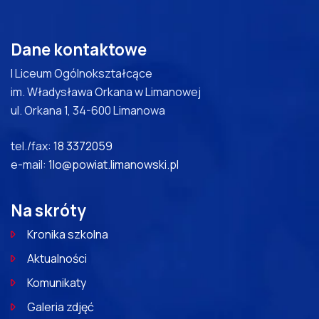
Dane kontaktowe
I Liceum Ogólnokształcące
im. Władysława Orkana w Limanowej
ul. Orkana 1, 34-600 Limanowa
tel./fax:
18 3372059
e-mail:
1lo@powiat.limanowski.pl
Na skróty
Kronika szkolna
Aktualności
Komunikaty
Galeria zdjęć