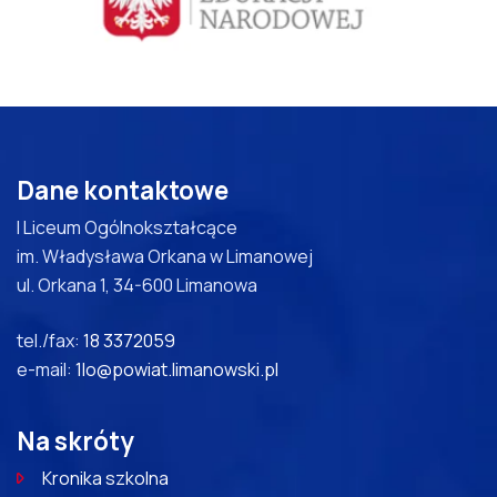
Dane kontaktowe
I Liceum Ogólnokształcące
im. Władysława Orkana w Limanowej
ul. Orkana 1, 34-600 Limanowa
tel./fax:
18 3372059
e-mail:
1lo@powiat.limanowski.pl
Na skróty
Kronika szkolna