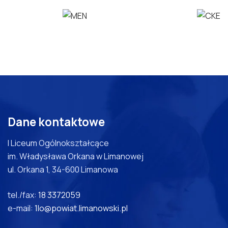
Dane kontaktowe
I Liceum Ogólnokształcące
im. Władysława Orkana w Limanowej
ul. Orkana 1, 34-600 Limanowa
tel./fax:
18 3372059
e-mail:
1lo@powiat.limanowski.pl