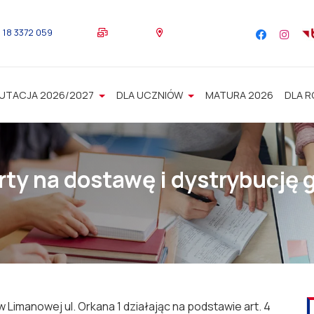
18 3372 059
UTACJA 2026/2027
DLA UCZNIÓW
MATURA 2026
DLA 
rty na dostawę i dystrybucję
Limanowej ul. Orkana 1 działając na podstawie art. 4