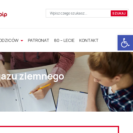
Otwórz 
RODZICÓW
PATRONAT
80 – LECIE
KONTAKT
 gazu ziemnego